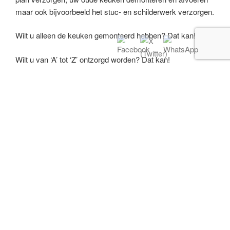
maar ook bijvoorbeeld het stuc- en schilderwerk verzorgen.
Wilt u alleen de keuken gemonteerd hebben? Dat kan!
Wilt u van ‘A’ tot ‘Z’ ontzorgd worden? Dat kan!
Neem vandaag nog
contact met ons op
om te informeren
naar de mogelijkheden. Wij kijken er naar uit om samen
met u uw droomkeuken te realiseren en u te laten genieten
van een prachtige nieuwe keuken.